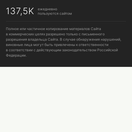
137,5K
ежедневно
пользуются сайтом
Полное или частичное копирование материалов Сайта
в коммерческих целях разрешено только с письменного
разрешения владельца Сайта. В случае обнаружения нарушений,
виновные лица могут быть привлечены к ответственности
в соответствии с действующим законодательством Российской
Федерации.