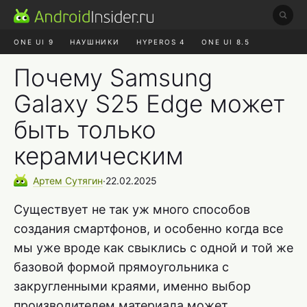
ONE UI 9
НАУШНИКИ
HYPEROS 4
ONE UI 8.5
ROBLOX ЧАТ
MAX RUSTORE
АЛИЭКСПРЕСС
Почему Samsung
Galaxy S25 Edge может
быть только
керамическим
Артем
Сутягин
∙
22.02.2025
Существует не так уж много способов
создания смартфонов, и особенно когда все
мы уже вроде как свыклись с одной и той же
базовой формой прямоугольника с
закругленными краями, именно выбор
производителем материала может