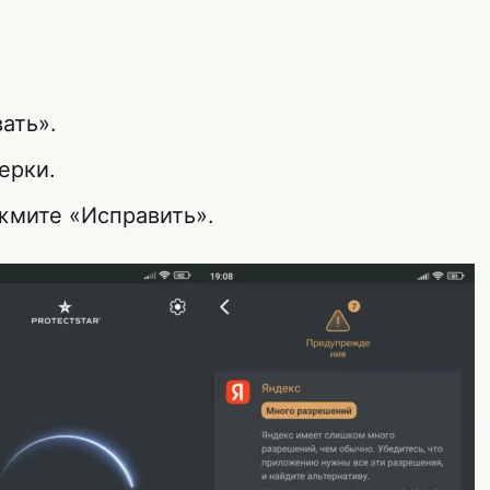
ать».
ерки.
жмите «Исправить».