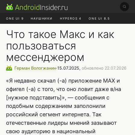
ONE UI 9
НАУШНИКИ
HYPEROS 4
ONE UI 8.5
ROBLOX ЧАТ
MAX RUSTORE
АЛИЭКСПРЕСС
Что такое Макс и как
пользоваться
мессенджером
Герман
Вологжанин
∙
15.07.2025,
обновлено 22.07.2026
«Я недавно скачал (-а) приложение MAX и
офигел (-а) с того, что оно ловит даже в/на
[нужное подставить]», — сообщения с
подобным содержанием заполонили
российский сегмент интернета. Так
отечественные лидеры мнений зазывают
свою аудиторию в национальный