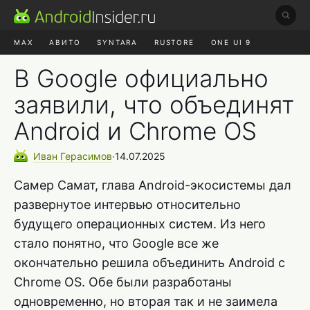
MAX
АВИТО
SYNTARA
RUSTORE
ONE UI 9
НАУШНИКИ
HYPEROS 4
В Google официально
заявили, что объединят
Android и Chrome OS
Иван
Герасимов
∙
14.07.2025
Самер Самат, глава Android-экосистемы дал
развернутое интервью относительно
будущего операционных систем. Из него
стало понятно, что Google все же
окончательно решила объединить Android с
Chrome OS. Обе были разработаны
одновременно, но вторая так и не заимела