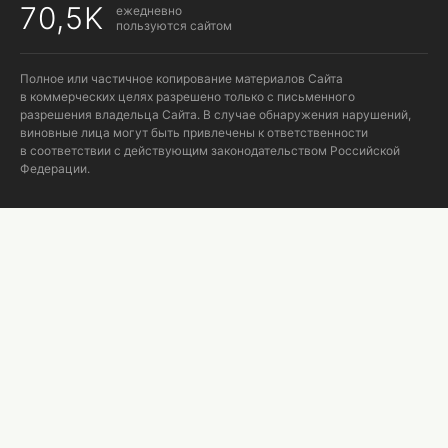
70,5K
ежедневно
пользуются сайтом
Полное или частичное копирование материалов Сайта
в коммерческих целях разрешено только с письменного
разрешения владельца Сайта. В случае обнаружения нарушений,
виновные лица могут быть привлечены к ответственности
в соответствии с действующим законодательством Российской
Федерации.