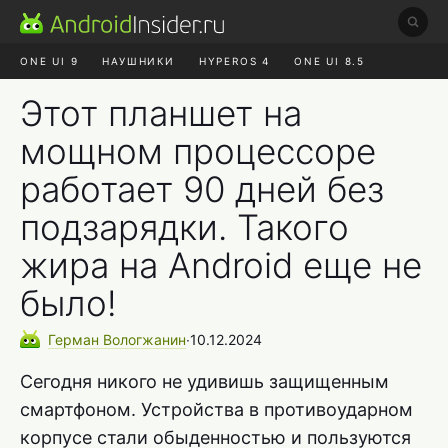
ONE UI 9
НАУШНИКИ
HYPEROS 4
ONE UI 8.5
ROBLOX ЧАТ
MAX RUSTORE
АЛИЭКСПРЕСС
Этот планшет на
мощном процессоре
работает 90 дней без
подзарядки. Такого
жира на Android еще не
было!
Герман
Вологжанин
∙
10.12.2024
Сегодня никого не удивишь защищенным
смартфоном. Устройства в противоударном
корпусе стали обыденностью и пользуются