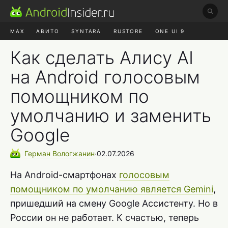
MAX
АВИТО
SYNTARA
RUSTORE
ONE UI 9
НАУШНИКИ
HYPEROS 4
Как сделать Алису AI
на Android голосовым
помощником по
умолчанию и заменить
Google
Герман
Вологжанин
∙
02.07.2026
На Android-смартфонах
голосовым
помощником по умолчанию является Gemini
,
пришедший на смену Google Ассистенту. Но в
России он не работает. К счастью, теперь