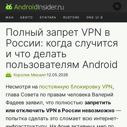
MAX
АВИТО
SYNTARA
RUSTORE
ONE UI 9
НАУШНИКИ
HYPEROS 4
Полный запрет VPN в
России: когда случится
и что делать
пользователям Android
Королев
Михаил
∙
12.05.2026
Несмотря на
постоянную блокировку VPN
,
глава Совета по правам человека Валерий
Фадеев заявил, что полностью
запретить
или отключить VPN в России невозможно
—
попытка сделать это сломает всю интернет-
инфраструктуру. На фоне активных мер по