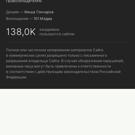
Правообладателям
Дизайн —
Миша Гончаров
Воплощение —
101 Медиа
138,0K
ежедневно
пользуются сайтом
Полное или частичное копирование материалов Сайта
в коммерческих целях разрешено только с письменного
разрешения владельца Сайта. В случае обнаружения нарушений,
виновные лица могут быть привлечены к ответственности
в соответствии с действующим законодательством Российской
Федерации.