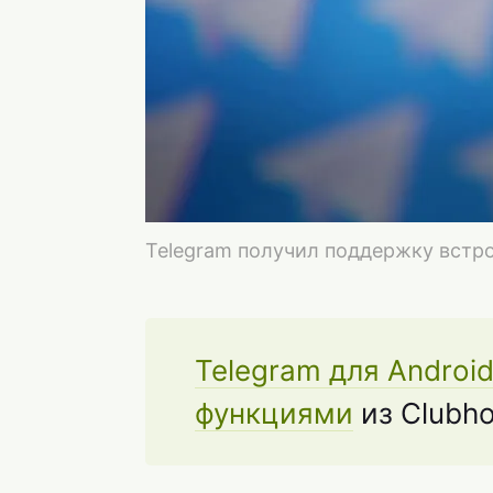
Telegram получил поддержку встро
Telegram для Androi
функциями
из Clubh