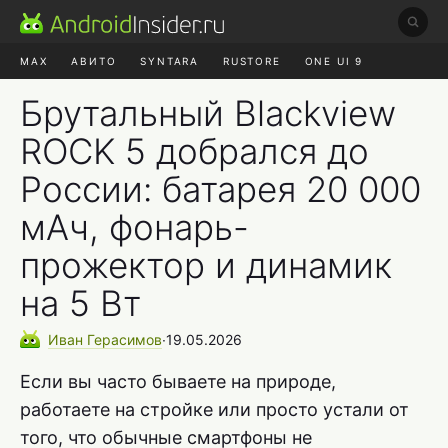
MAX
АВИТО
SYNTARA
RUSTORE
ONE UI 9
НАУШНИКИ
HYPEROS 4
Брутальный Blackview
ROCK 5 добрался до
России: батарея 20 000
мАч, фонарь-
прожектор и динамик
на 5 Вт
Иван
Герасимов
∙
19.05.2026
Если вы часто бываете на природе,
работаете на стройке или просто устали от
того, что обычные смартфоны не