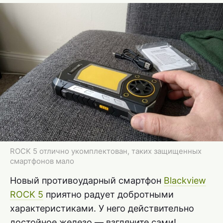
ROCK 5 отлично укомплектован, таких защищенных
смартфонов мало
Новый противоударный смартфон
Blackview
ROCK 5
приятно радует добротными
характеристиками. У него действительно
достойное железо — взгляните сами!