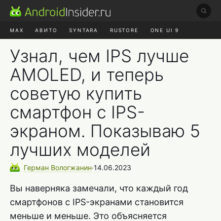
MAX
АВИТО
SYNTARA
RUSTORE
ONE UI 9
НАУШНИКИ
HYPEROS 4
Узнал, чем IPS лучше
AMOLED, и теперь
советую купить
смартфон с IPS-
экраном. Показываю 5
лучших моделей
Герман
Вологжанин
∙
14.06.2023
Вы наверняка замечали, что каждый год
смартфонов с IPS-экранами становится
меньше и меньше. Это объясняется