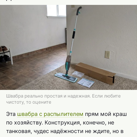
Швабра реально простая и надежная. Если любите
чистоту, то оцените
Эта
швабра с распылителем
прям мой краш
по хозяйству. Конструкция, конечно, не
танковая, чудес надёжности не ждите, но в