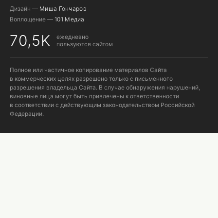
Дизайн —
Миша Гончаров
Воплощение —
101 Медиа
70,5K
ежедневно
пользуются сайтом
Полное или частичное копирование материалов Сайта
в коммерческих целях разрешено только с письменного
разрешения владельца Сайта. В случае обнаружения нарушений,
виновные лица могут быть привлечены к ответственности
в соответствии с действующим законодательством Российской
Федерации.