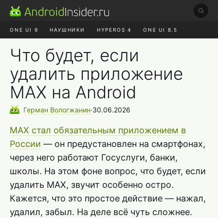
ONE UI 9
НАУШНИКИ
HYPEROS 4
ONE UI 8.5
ROBLOX ЧАТ
MAX RUSTORE
АЛИЭКСПРЕСС
Что будет, если
удалить приложение
MAX на Android
Герман
Вологжанин
∙
30.06.2026
MAX стал обязательным приложением в
России
— он предустановлен на смартфонах,
через него работают Госуслуги, банки,
школы. На этом фоне вопрос, что будет, если
удалить MAX, звучит особенно остро.
Кажется, что это простое действие — нажал,
удалил, забыл. На деле всё чуть сложнее.