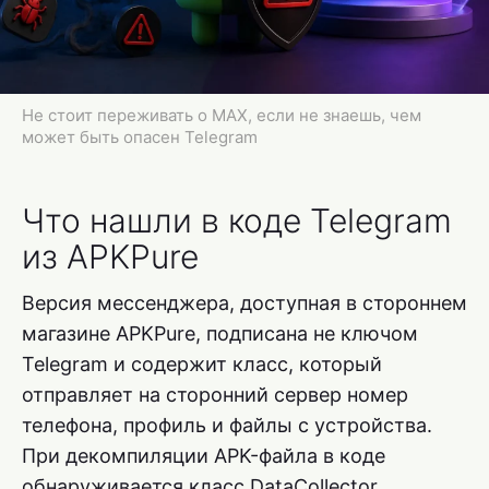
Не стоит переживать о MAX, если не знаешь, чем
может быть опасен Telegram
Что нашли в коде Telegram
из APKPure
Версия мессенджера, доступная в стороннем
магазине APKPure, подписана не ключом
Telegram и содержит класс, который
отправляет на сторонний сервер номер
телефона, профиль и файлы с устройства.
При декомпиляции APK-файла в коде
обнаруживается класс DataCollector,