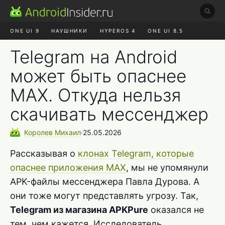
ONE UI 9
НАУШНИКИ
HYPEROS 4
ONE UI 8.5
ROBLOX ЧАТ
MAX RUSTORE
АЛИЭКСПРЕСС
Telegram на Android
может быть опаснее
MAX. Откуда нельзя
скачивать мессенджер
Королев
Михаил
∙
25.05.2026
Рассказывая о
клонах Telegram, которые
опаснее приложения MAX
, мы не упомянули
APK-файлы мессенджера Павла Дурова. А
они тоже могут представлять угрозу. Так,
Telegram из магазина APKPure
оказался не
тем, чем кажется. Исследователь