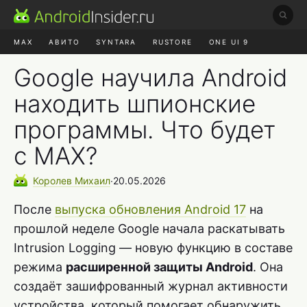
MAX
АВИТО
SYNTARA
RUSTORE
ONE UI 9
НАУШНИКИ
HYPEROS 4
Google научила Android
находить шпионские
программы. Что будет
с MAX?
Королев
Михаил
∙
20.05.2026
После
выпуска обновления Android 17
на
прошлой неделе Google начала раскатывать
Intrusion Logging — новую функцию в составе
режима
расширенной защиты Android
. Она
создаёт зашифрованный журнал активности
устройства, который помогает обнаружить