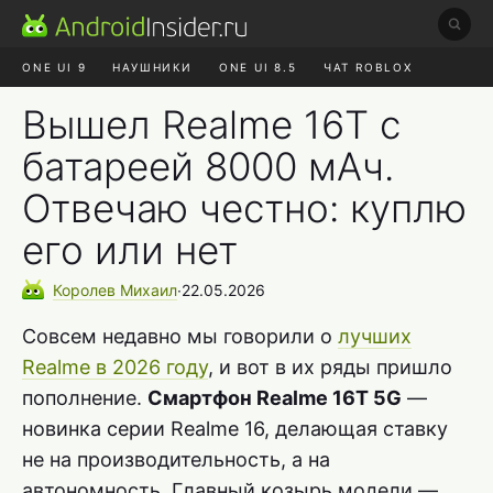
ONE UI 9
НАУШНИКИ
ONE UI 8.5
ЧАТ ROBLOX
MAX RUSTORE
ЯНДЕКС ПЛЮС
REALME СБРОС
Вышел Realme 16T с
батареей 8000 мАч.
Отвечаю честно: куплю
его или нет
Королев
Михаил
∙
22.05.2026
Совсем недавно мы говорили о
лучших
Realme в 2026 году
, и вот в их ряды пришло
пополнение.
Смартфон Realme 16T 5G
—
новинка серии Realme 16, делающая ставку
не на производительность, а на
автономность. Главный козырь модели —