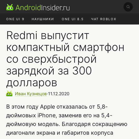
ONE UI 9
НАУШНИКИ
ONE UI 8.5
ЧАТ ROBLOX
MAX RUSTORE
ЯНДЕКС ПЛЮС
REALME СБРОС
Redmi выпустит
компактный смартфон
со сверхбыстрой
зарядкой за 300
долларов
Иван
Кузнецов
∙
11.12.2020
В этом году Apple отказалась от 5,8-
дюймовых iPhone, заменив его на 5,4-
дюймовую модель. Благодаря сокращению
диагонали экрана и габаритов корпуса