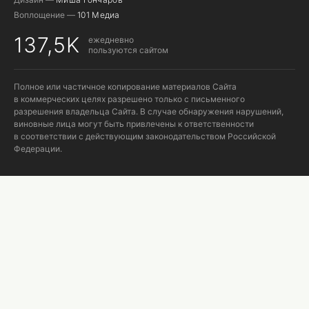
Воплощение —
101 Медиа
137,5K
ежедневно
пользуются сайтом
Полное или частичное копирование материалов Сайта
в коммерческих целях разрешено только с письменного
разрешения владельца Сайта. В случае обнаружения нарушений,
виновные лица могут быть привлечены к ответственности
в соответствии с действующим законодательством Российской
Федерации.