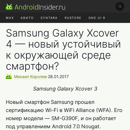
MAX
АВИТО
SYNTARA
RUSTORE
ONE UI 9
НАУШНИКИ
HYPEROS 4
Samsung Galaxy Xcover
4 — новый устойчивый
к окружающей среде
смартфон?
Михаил
Королев
∙
28.01.2017
Samsung Galaxy Xcover 3
Новый смартфон Samsung прошел
сертификацию Wi-Fi в WiFi Alliance (WFA). Его
номер модели — SM-G390F, и он работает
под управлением Android 7.0 Nougat.