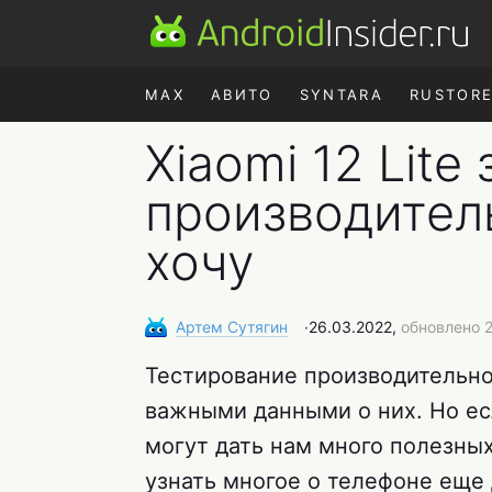
MAX
АВИТО
SYNTARA
RUSTOR
Xiaomi 12 Lite
производитель
хочу
Артем
Сутягин
∙
26.03.2022,
обновлено 2
Тестирование производительно
важными данными о них. Но ес
могут дать нам много полезны
узнать многое о телефоне еще 