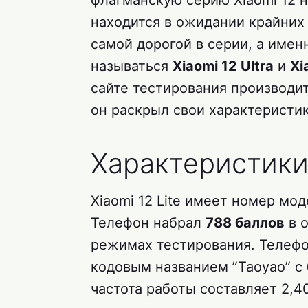
флагманскую серию Xiaomi 12 н
находится в ожидании крайних 
самой дорогой в серии, а именн
называться
Xiaomi 12 Ultra
и
Xi
сайте тестирования производи
он раскрыл свои характеристики
Характеристики 
Xiaomi 12 Lite имеет номер мо
Телефон набрал
788 баллов
в 
режимах тестирования. Телеф
кодовым названием ”Taoyao” с 
частота работы составляет 2,4