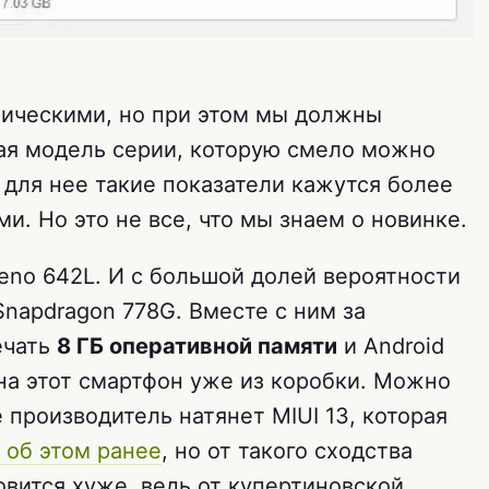
тическими, но при этом мы должны
вая модель серии, которую смело можно
 для нее такие показатели кажутся более
. Но это не все, что мы знаем о новинке.
eno 642L. И с большой долей вероятности
napdragon 778G. Вместе с ним за
ечать
8 ГБ оперативной памяти
и Android
 на этот смартфон уже из коробки. Можно
 производитель натянет MIUI 13, которая
 об этом ранее
, но от такого сходства
вится хуже, ведь от купертиновской