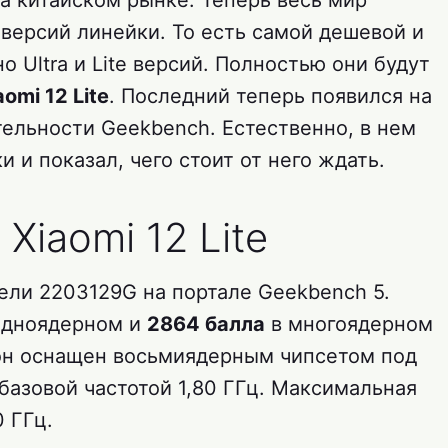
а китайском рынке. Теперь весь мир
версий линейки. То есть самой дешевой и
о Ultra и Lite версий. Полностью они будут
aomi 12 Lite
. Последний теперь появился на
тельности Geekbench. Естественно, в нем
 и показал, чего стоит от него ждать.
Xiaomi 12 Lite
дели 2203129G на портале Geekbench 5.
одноядерном и
2864 балла
в многоядерном
он оснащен восьмиядерным чипсетом под
базовой частотой 1,80 ГГц. Максимальная
0 ГГц.