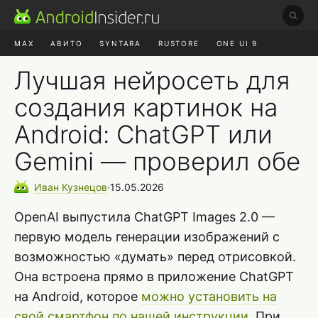
MAX
АВИТО
SYNTARA
RUSTORE
ONE UI 9
НАУШНИКИ
HYPEROS 4
Лучшая нейросеть для
создания картинок на
Android: ChatGPT или
Gemini — проверил обе
Иван
Кузнецов
∙
15.05.2026
OpenAI выпустила ChatGPT Images 2.0 —
первую модель генерации изображений с
возможностью «думать» перед отрисовкой.
Она встроена прямо в приложение ChatGPT
на Android, которое
можно установить на
свой смартфон по нашей инструкции
. При