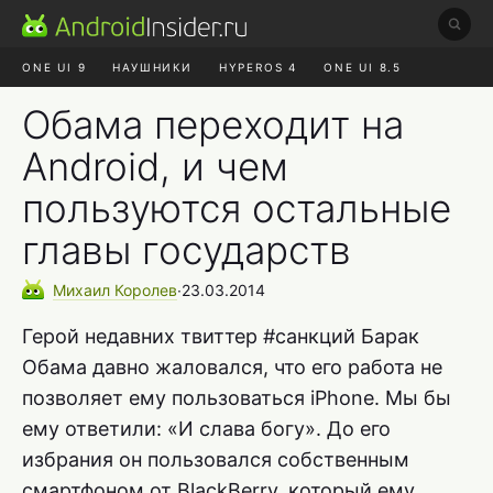
ONE UI 9
НАУШНИКИ
HYPEROS 4
ONE UI 8.5
ROBLOX ЧАТ
MAX RUSTORE
АЛИЭКСПРЕСС
Обама переходит на
Android, и чем
пользуются остальные
главы государств
Михаил
Королев
∙
23.03.2014
Герой недавних твиттер #санкций Барак
Обама давно жаловался, что его работа не
позволяет ему пользоваться iPhone. Мы бы
ему ответили: «И слава богу». До его
избрания он пользовался собственным
смартфоном от BlackBerry, который ему