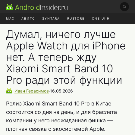
MAX
АВИТО
SYNTARA
RUSTORE
ONE UI 9
НАУШНИКИ
HYPEROS 4
Думал, ничего лучше
Apple Watch для iPhone
нет. А теперь жду
Xiaomi Smart Band 10
Pro ради этой функции
Иван
Герасимов
∙
16.05.2026
Релиз Xiaomi Smart Band 10 Pro в Китае
состоится со дня на день, и для браслета
компании у него неожиданная фишка —
плотная связка с экосистемой Apple.