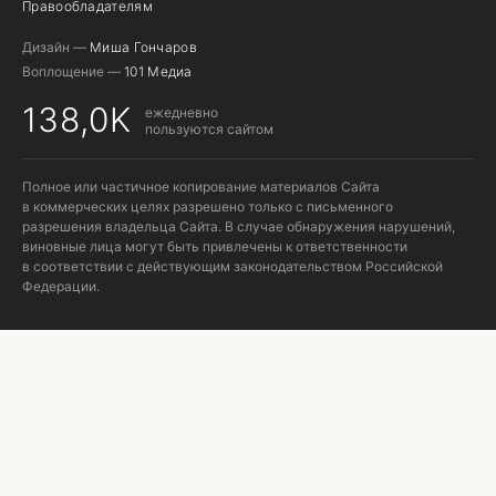
Правообладателям
Дизайн —
Миша Гончаров
Воплощение —
101 Медиа
138,0K
ежедневно
пользуются сайтом
Полное или частичное копирование материалов Сайта
в коммерческих целях разрешено только с письменного
разрешения владельца Сайта. В случае обнаружения нарушений,
виновные лица могут быть привлечены к ответственности
в соответствии с действующим законодательством Российской
Федерации.