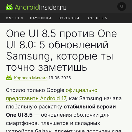
ONE UI 9
НАУШНИКИ
HYPEROS 4
ONE UI 8.5
ROBLOX ЧАТ
MAX RUSTORE
АЛИЭКСПРЕСС
One UI 8.5 против One
UI 8.0: 5 обновлений
Samsung, которые ты
точно заметишь
Королев
Михаил
∙
19.05.2026
Стоило только Google
официально
представить Android 17
, как Samsung начала
глобальную раскатку
стабильной версии
One UI 8.5
— обновления оболочки для
смартфонов, планшетов и складных
устройств Galaxy. Апдейт уже доступен для