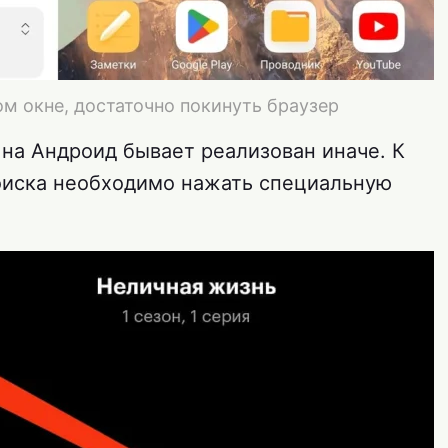
м окне, достаточно покинуть браузер
 на Андроид бывает реализован иначе. К
оиска необходимо нажать специальную