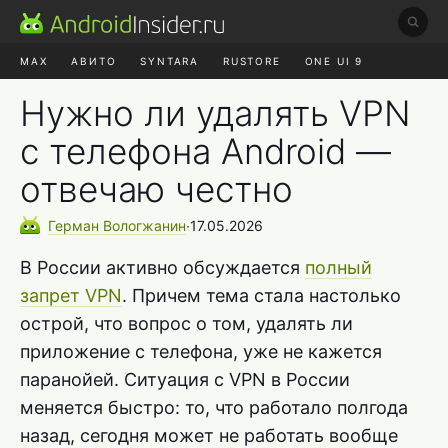
MAX
АВИТО
SYNTARA
RUSTORE
ONE UI 9
НАУШНИКИ
HYPEROS 4
Нужно ли удалять VPN
с телефона Android —
отвечаю честно
Герман
Вологжанин
∙
17.05.2026
В России активно обсуждается
полный
запрет VPN
. Причем тема стала настолько
острой, что вопрос о том, удалять ли
приложение с телефона, уже не кажется
паранойей. Ситуация с VPN в России
меняется быстро: то, что работало полгода
назад, сегодня может не работать вообще