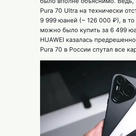
было вполне объяснимо. Ведь, 
Pura 70 Ultra на технически от
9 999 юаней (~ 126 000 ₽), в то
можно было купить за 6 499 юа
HUAWEI казалась предрешенной
Pura 70 в России спутал все ка