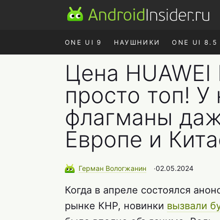
ONE UI 9
НАУШНИКИ
ONE UI 8.5
Цена HUAWEI 
просто топ! У
флагманы даж
Европе и Кита
Герман
Вологжанин
∙
02.05.2024
Когда в апреле состоялся ано
рынке КНР, новинки
вызвали б