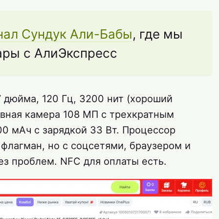
нал Сундук Али-Бабы
, где мы
ары с АлиЭкспресс
 дюйма, 120 Гц, 3200 нит (хороший
овная камера 108 МП с трехкратным
0 мАч с зарядкой 33 Вт. Процессор
е флагман, но с соцсетями, браузером и
з проблем. NFC для оплаты есть.