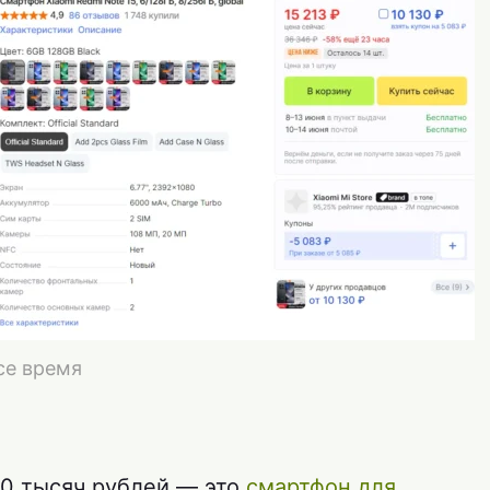
се время
 10 тысяч рублей — это
смартфон для