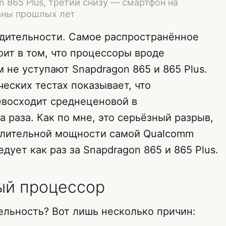
 865 Plus, третий снизу — смартфон на
аны прошлых лет
дительности. Самое распространённое
оит в том, что процессоры вроде
м не уступают Snapdragon 865 и 865 Plus.
ческих тестах показывает, что
евосходит среднеценовой в
а раза. Как по мне, это серьёзный разрыв,
ислительной мощности самой Qualcomm
дует как раз за Snapdragon 865 и 865 Plus.
ый процессор
ельность? Вот лишь несколько причин: