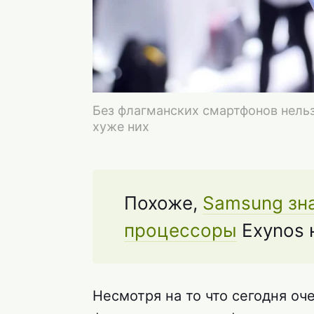
Без флагманских смартфонов нельз
хуже них
Похоже,
Samsung зна
процессоры
Exynos 
Несмотря на то что сегодня оч