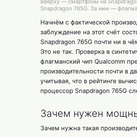
Вверху — смартфоны на Snapdragon
Snapdragon 765G. За ним — флагм
Начнём с фактической произво
заблуждение на этот счёт сост
Snapdragon 765G почти ни в чё
Это не так. Проверка в синтети
флагманский чип Qualcomm пр
производительности почти в дв
учитывая, что в рейтинге выч
процессор Snapdragon 765G сле
Зачем нужен мощн
Зачем нужна такая производит