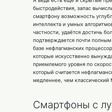
А ведь есть ещё и скрытые пр
быстродействия, запас вычис
смартфону возможность углубл
интеллекта и умных алгоритмо
частности, удаётся достичь бол
подтверждается почти полным 
базе нефлагманских процессоро
которые искусственно вынужда
приемлемого уровня по скорости
который считается нефлагман
медленнее, чем классический M
Смартфоны с л