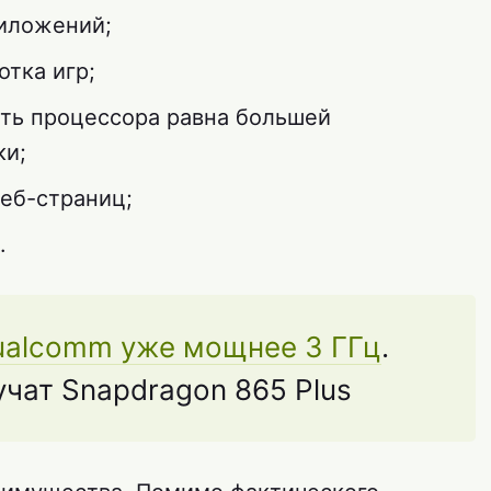
риложений;
тка игр;
ть процессора равна большей
ки;
еб-страниц;
.
ualcomm уже мощнее 3 ГГц
.
чат Snapdragon 865 Plus