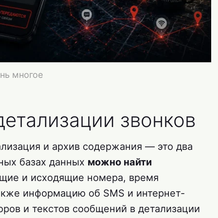
ень многое
 детализации звонков
тализация и архив содержания — это два
ных базах данных
можно найти
щие и исходящие номера, время
также информацию об SMS и интернет-
оров и текстов сообщений в детализации