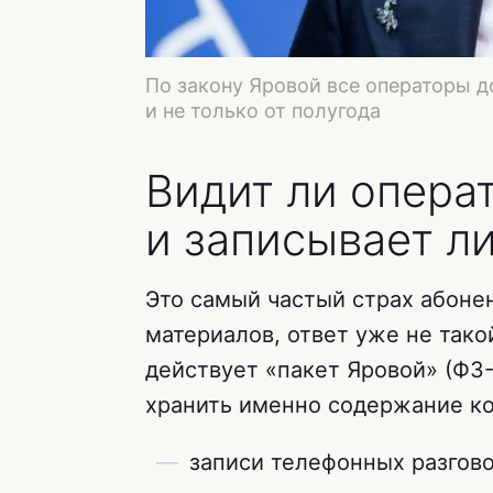
По закону Яровой все операторы 
и не только от полугода
Видит ли опера
и записывает л
Это самый частый страх абонент
материалов, ответ уже не тако
действует «пакет Яровой» (ФЗ
хранить именно содержание к
записи телефонных разгов