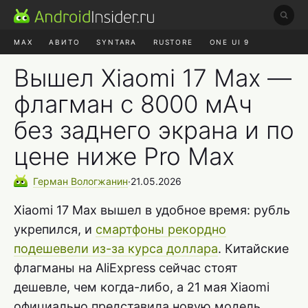
MAX
АВИТО
SYNTARA
RUSTORE
ONE UI 9
НАУШНИКИ
HYPEROS 4
Вышел Xiaomi 17 Max —
флагман с 8000 мАч
без заднего экрана и по
цене ниже Pro Max
Герман
Вологжанин
∙
21.05.2026
Xiaomi 17 Max вышел в удобное время: рубль
укрепился, и
смартфоны рекордно
подешевели из-за курса доллара
. Китайские
флагманы на AliExpress сейчас стоят
дешевле, чем когда-либо, а 21 мая Xiaomi
официально представила новую модель