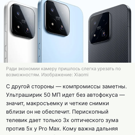
Ради экономии камеру пришлось слегка урезать по
возможностям. Изображение: Xiaomi
С другой стороны — компромиссы заметны.
Ультраширик 50 МП идет без автофокуса —
значит, макросъемку и четкие снимки
вблизи он не обеспечит. Перископный
телевик дает только 3x оптического зума
против 5x у Pro Max. Кому важна дальняя