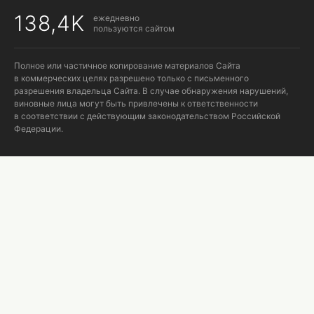
138,4K
ежедневно
пользуются сайтом
Полное или частичное копирование материалов Сайта
в коммерческих целях разрешено только с письменного
разрешения владельца Сайта. В случае обнаружения нарушений,
виновные лица могут быть привлечены к ответственности
в соответствии с действующим законодательством Российской
Федерации.