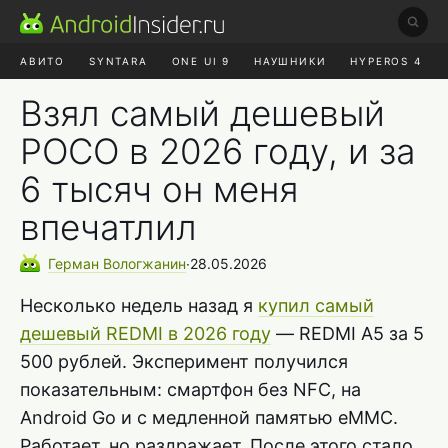
АВИТО
SYNTARA
ONE UI 9
НАУШНИКИ
HYPEROS 4
DUCKDUCKGO
ONE UI 8.5
Взял самый дешевый
POCO в 2026 году, и за
6 тысяч он меня
впечатлил
Герман
Вологжанин
∙
28.05.2026
Несколько недель назад я
купил самый
дешевый REDMI в 2026 году
— REDMI A5 за 5
500 рублей. Эксперимент получился
показательным: смартфон без NFC, на
Android Go и с медленной памятью eMMC.
Работает, но раздражает. После этого стало