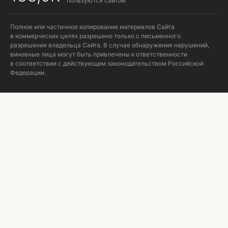
пользуются сайтом
Полное или частичное копирование материалов Сайта
в коммерческих целях разрешено только с письменного
разрешения владельца Сайта. В случае обнаружения нарушений,
виновные лица могут быть привлечены к ответственности
в соответствии с действующим законодательством Российской
Федерации.