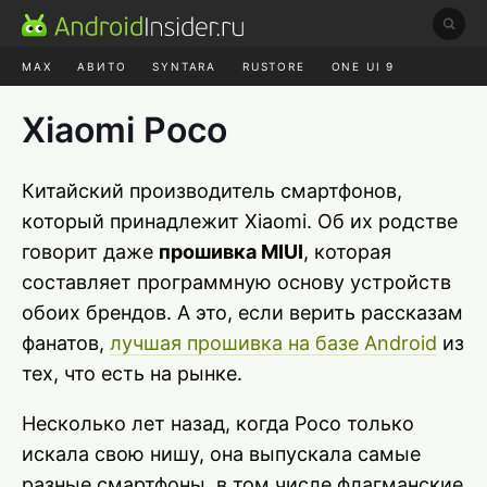
MAX
АВИТО
SYNTARA
RUSTORE
ONE UI 9
НАУШНИКИ
HYPEROS 4
Xiaomi Poco
Китайский производитель смартфонов,
который принадлежит Xiaomi. Об их родстве
говорит даже
прошивка MIUI
, которая
составляет программную основу устройств
обоих брендов. А это, если верить рассказам
фанатов,
лучшая прошивка на базе Android
из
тех, что есть на рынке.
Несколько лет назад, когда Poco только
искала свою нишу, она выпускала самые
разные смартфоны, в том числе флагманские