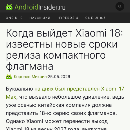
ONE UI 9
НАУШНИКИ
HYPEROS 4
ONE UI 8.5
ROBLOX ЧАТ
MAX RUSTORE
АЛИЭКСПРЕСС
Когда выйдет Xiaomi 18:
известны новые сроки
релиза компактного
флагмана
Королев
Михаил
∙
25.05.2026
Буквально
на днях был представлен Xiaomi 17
Max
, что вызвало небольшое удивление, ведь
уже осенью китайская компания должна
представить 18-ю серию своих флагманов.
Однако Xiaomi может перенести выход
Xiaomi 18 на весну 2027 года, выпустив