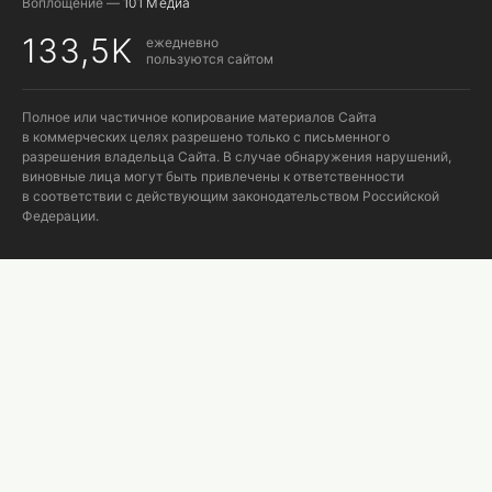
Воплощение —
101 Медиа
133,5K
ежедневно
пользуются сайтом
Полное или частичное копирование материалов Сайта
в коммерческих целях разрешено только с письменного
разрешения владельца Сайта. В случае обнаружения нарушений,
виновные лица могут быть привлечены к ответственности
в соответствии с действующим законодательством Российской
Федерации.