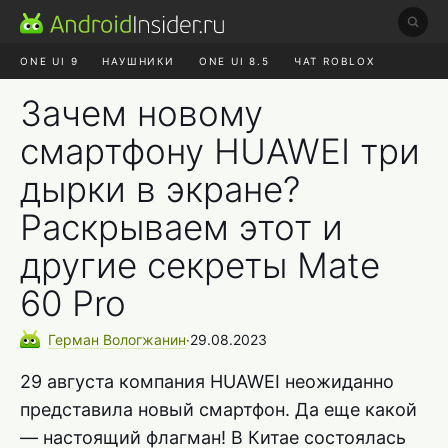
ONE UI 9
НАУШНИКИ
ONE UI 8.5
ЧАТ ROBLOX
MAX RUSTORE
ЯНДЕКС ПЛЮС
REALME СБРОС
Зачем новому
смартфону HUAWEI три
дырки в экране?
Раскрываем этот и
другие секреты Mate
60 Pro
Герман
Вологжанин
∙
29.08.2023
29 августа компания HUAWEI неожиданно
представила новый смартфон. Да еще какой
— настоящий флагман! В Китае состоялась