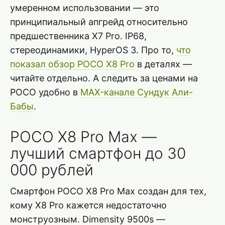
умеренном использовании — это
принципиальный апгрейд относительно
предшественника X7 Pro. IP68,
стереодинамики, HyperOS 3. Про то,
что
показал обзор POCO X8 Pro
в деталях —
читайте отдельно. А следить за ценами на
POCO удобно в
MAX-канале Сундук Али-
Бабы
.
POCO X8 Pro Max —
лучший смартфон до 30
000 рублей
Смартфон POCO X8 Pro Max создан для тех,
кому X8 Pro кажется недостаточно
монструозным. Dimensity 9500s —