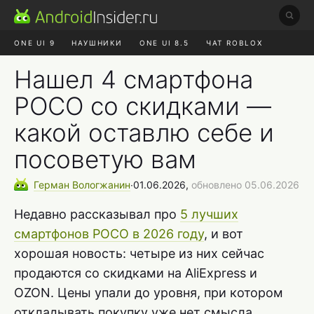
ONE UI 9
НАУШНИКИ
ONE UI 8.5
ЧАТ ROBLOX
MAX RUSTORE
ЯНДЕКС ПЛЮС
REALME СБРОС
Нашел 4 смартфона
POCO со скидками —
какой оставлю себе и
посоветую вам
Герман
Вологжанин
∙
01.06.2026,
обновлено 05.06.2026
Недавно рассказывал про
5 лучших
смартфонов POCO в 2026 году
, и вот
хорошая новость: четыре из них сейчас
продаются со скидками на AliExpress и
OZON. Цены упали до уровня, при котором
откладывать покупку уже нет смысла.