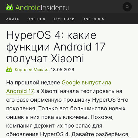
АВИТО
ONE UI 9
НАУШНИКИ
ONE UI 8.5
ROBLOX ЧАТ
МЕССЕНДЖЕРЫ
ЯНДЕКС ПЛЮС
HyperOS 4: какие
функции Android 17
получат Xiaomi
Королев
Михаил
∙
18.05.2026
На прошлой неделе
Google выпустила
Android 17
, а Xiaomi начала тестировать на
его базе фирменную прошивку HyperOS 3-го
поколения. Только вот большинство новых
фишек в них пока выключены. Похоже,
компания держит их про запас для
обновления HyperOS 4. Давайте разберёмся,