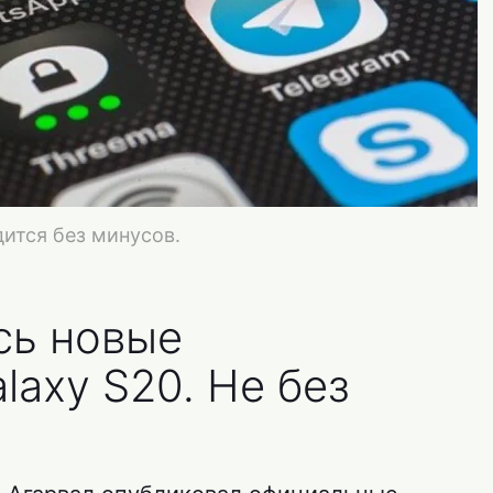
дится без минусов.
сь новые
laxy S20. Не без