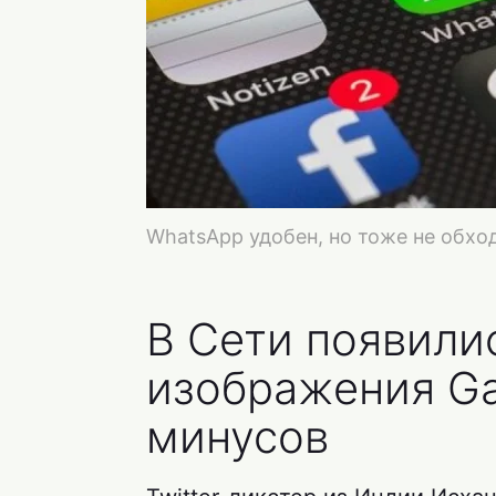
WhatsApp удобен, но тоже не обхо
В Сети появили
изображения Ga
минусов