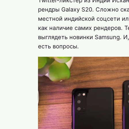
Twitter-ликстер из Индии Исх
рендры Galaxy S20. Сложно ска
местной индийской соцсети или
как наличие самих рендеров. Т
выглядеть новинки Samsung. И, 
есть вопросы.