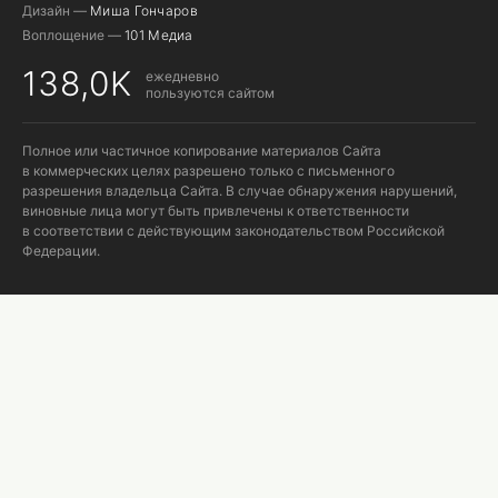
Дизайн —
Миша Гончаров
Воплощение —
101 Медиа
138,0K
ежедневно
пользуются сайтом
Полное или частичное копирование материалов Сайта
в коммерческих целях разрешено только с письменного
разрешения владельца Сайта. В случае обнаружения нарушений,
виновные лица могут быть привлечены к ответственности
в соответствии с действующим законодательством Российской
Федерации.