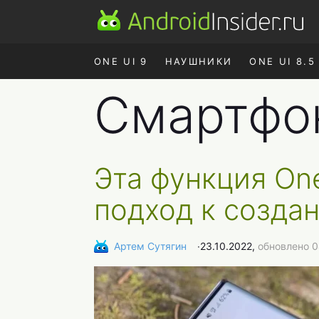
ONE UI 9
НАУШНИКИ
ONE UI 8.5
Смартфо
Эта функция On
подход к созда
Артем Сутягин
∙
23.10.2022,
обновлено 0