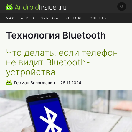
MAX
АВИТО
SYNTARA
RUSTORE
ONE UI 9
НАУШНИКИ
HYPEROS 4
Технология Bluetooth
Что делать, если телефон
не видит Bluetooth-
устройства
Герман Вологжанин
∙
26.11.2024