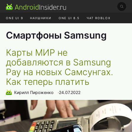
ONE UI 9
НАУШНИКИ
ONE UI 8.5
ЧАТ ROBLOX
MAX RUSTORE
ЯНДЕКС ПЛЮС
REALME СБРОС
Смартфоны Samsung
Карты МИР не
добавляются в Samsung
Pay на новых Самсунгах.
Как теперь платить
Кирилл Пироженко
∙
24.07.2022