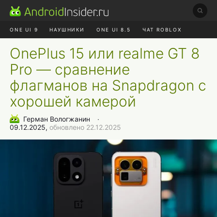
ONE UI 9
НАУШНИКИ
ONE UI 8.5
ЧАТ ROBLOX
MAX RUSTORE
ЯНДЕКС ПЛЮС
REALME СБРОС
OnePlus 15 или realme GT 8
Pro — сравнение
флагманов на Snapdragon с
хорошей камерой
Герман Вологжанин
∙
09.12.2025,
обновлено 22.12.2025