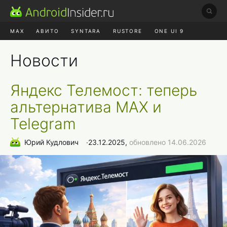
MAX
АВИТО
SYNTARA
RUSTORE
ONE UI 9
НАУШНИКИ
HYPEROS 4
Новости
Яндекс Телемост: теперь
альтернатива MAX и
Telegram
Юрий Кудлович
∙
23.12.2025,
обновлено 14.06.2026